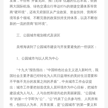
发展，不但有“开窗见田、推门见绿”优越的生态本底，坐拥
两大国际机场、绿色交通出行率达85%的便捷交通体系等营
商“硬环境”，还有天府新区从产业政策、资金扶持、营商环
境等多个领域、不断完善的政策扶持支持体系，以及不断创
新的一流的营商“软环境”。
三、公园城市规划模式及误区
吴维海谈到了公园城市建设与开发要避免的一些误区：
1、公园城市与以人民为中心
“十九大”报告指出：“中国特色社会主义进入新时代，我
国社会主要矛盾已经转化为人民日益增长的美好生活需要和
不平衡不充分的发展之间的矛盾”，中央城市工作会议提
出：城市工作要把创造优良人居环境作为中心目标，把城市
建设成为人与人、人与自然和谐共处的美丽家园。“公园城
市”的第一个字即为“公”，“公”代表了公共参与性、人民所有
性，包括以人为本、共享发展，是“公园城市”的第一要义和