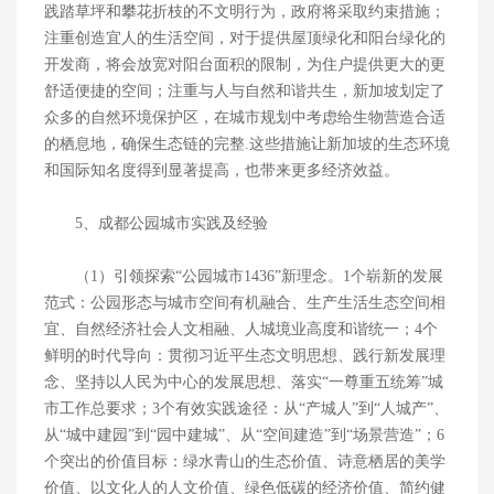
践踏草坪和攀花折枝的不文明行为，政府将采取约束措施；
注重创造宜人的生活空间，对于提供屋顶绿化和阳台绿化的
开发商，将会放宽对阳台面积的限制，为住户提供更大的更
舒适便捷的空间；注重与人与自然和谐共生，新加坡划定了
众多的自然环境保护区，在城市规划中考虑给生物营造合适
的栖息地，确保生态链的完整.这些措施让新加坡的生态环境
和国际知名度得到显著提高，也带来更多经济效益。
5、成都公园城市实践及经验
（1）引领探索“公园城市1436”新理念。1个崭新的发展
范式：公园形态与城市空间有机融合、生产生活生态空间相
宜、自然经济社会人文相融、人城境业高度和谐统一；4个
鲜明的时代导向：贯彻习近平生态文明思想、践行新发展理
念、坚持以人民为中心的发展思想、落实“一尊重五统筹”城
市工作总要求；3个有效实践途径：从“产城人”到“人城产”、
从“城中建园”到“园中建城”、从“空间建造”到“场景营造”；6
个突出的价值目标：绿水青山的生态价值、诗意栖居的美学
价值、以文化人的人文价值、绿色低碳的经济价值、简约健