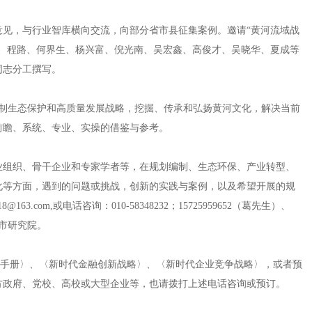
意见，与行业智库横向交流，向部分省市县征集案例。邀请“黄河流域战
园、程路、何界生、杨兴富、倪光南、吴宏鑫、高俊才、吴晓华、夏成等
同志分工撰写。
编制生态保护和高质量发展战略，挖掘、传承和弘扬黄河文化，解决当前
前瞻、系统、专业、实操的借鉴与参考。
业组织、骨干企业和专家学者等，在规划编制、生态环保、产业转型、
化等方面，遇到的问题或挑战，创新的实践与案例，以及希望开展的规
.com,或电话咨询：010-58348232；15725959652（葛先生）、
城市研究院。
编制手册〉、〈新时代金融创新战略〉、〈新时代企业竞争战略〉，或者预
方政府、党校、高校或大型企业等，也请拨打上述电话咨询或预订。