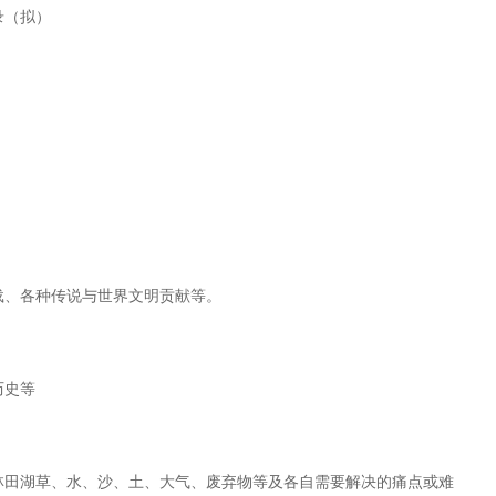
录（拟）
载、各种传说与世界文明贡献等。
历史等
林田湖草、水、沙、土、大气、废弃物等及各自需要解决的痛点或难